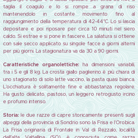
taglia il coagulo e lo si rompe a grana di riso
mantenendolo in costante movimento fino al
raggiungimento della temperatura di 42-44°C. Lo si lascia
depositare e poi riposare per circa 10 minuti nel siero
caldo. Si estrae e si pone in fascere. La salatura si ottiene
con sale secco applicato su singole facce a giorni alterni
per più giorni. La stagionatura va da 30 a 90 giorni.
Caratteristiche organolettiche:
ha dimensioni variabili,
tra i 5 e gli 8 kg. La crosta giallo paglierino è più chiara di
uno stagionato di solo latte vaccino, la pasta quasi bianca.
L'occhiatura è solitamente fine e abbastanza regolare.
Ha gusto delicato, pastoso, un leggero retrogusto ircino
e profumo intenso.
Storia:
le due razze di capre storicamente presenti sugli
alpeggi della provincia di Sondrio sono la Frisa e l'Orobica.
La Frisa originaria di Frontale in Val di Rezzalo, località
dell'alta Valtellina (SO), è conosciuta come razza