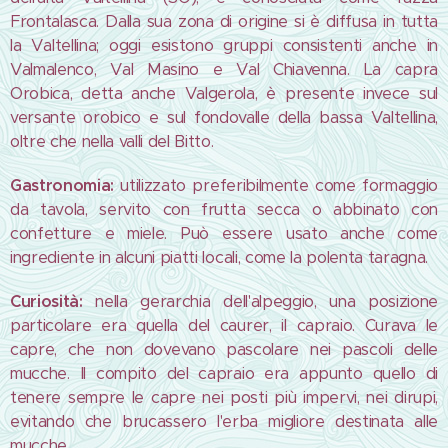
Frontalasca. Dalla sua zona di origine si è diffusa in tutta
la Valtellina; oggi esistono gruppi consistenti anche in
Valmalenco, Val Masino e Val Chiavenna. La capra
Orobica, detta anche Valgerola, è presente invece sul
versante orobico e sul fondovalle della bassa Valtellina,
oltre che nella valli del Bitto.
Gastronomia:
utilizzato preferibilmente come formaggio
da tavola, servito con frutta secca o abbinato con
confetture e miele. Può essere usato anche come
ingrediente in alcuni piatti locali, come la polenta taragna.
Curiosità:
nella gerarchia dell'alpeggio, una posizione
particolare era quella del caurer, il capraio. Curava le
capre, che non dovevano pascolare nei pascoli delle
mucche. Il compito del capraio era appunto quello di
tenere sempre le capre nei posti più impervi, nei dirupi,
evitando che brucassero l'erba migliore destinata alle
mucche.