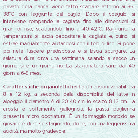
privato della panna, viene fatto scaldare attorno ai 36-
38°C con l'aggiunta del caglio. Dopo il coagulo, si
interviene rompendo la cagliata fino alle dimensioni di
grani di riso, scaldandola fino a 40-42°C. Raggiunta la
temperatura si lascia depositare la cagliata e, quindi, si
estrae manualmente aiutandosi con il telo di lino. Si pone
poi nelle fascere predisposte e si lascia spurgare. La
salatura dura circa una settimana, salando a secco un
giorno sì e un giorno no. La stagionatura varia dai 40
giorni a 6-8 mesi.
Caratteristiche organolettiche:
ha dimensioni variabili tra
8 e 12 kg, a seconda della disponibilità del latte in
alpeggio; il diametro è di 30-40 cm, lo scalzo 8-13 cm. La
crosta è solitamente giallognola, la pasta paglierina
presenta micro occhiature. È un formaggio morbido se
giovane e duro se stagionato, dolce, con una leggerissima
acidità, ma molto gradevole.