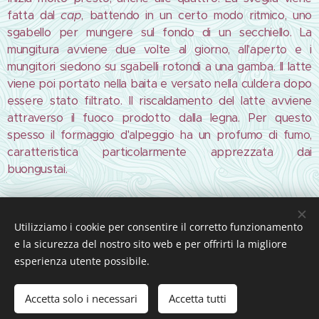
fatta dal
cap
, battendo in un certo modo ritmico, uno
sgabello per mungere sul fondo di un secchiello. La
mungitura avviene due volte al giorno, all'aperto e i
mungitori siedono su sgabelli rotondi a una gamba. Il latte
viene poi portato nella baita e versato nella culdera dopo
essere stato filtrato. Il riscaldamento del latte avviene
attraverso il fuoco prodotto dalla legna. Per questo
spesso il formaggio d'alpeggio ha un profumo di fumo,
caratteristica particolarmente apprezzata dai
buongustai.
Share
Utilizziamo i cookie per consentire il corretto funzionamento
e la sicurezza del nostro sito web e per offrirti la migliore
esperienza utente possibile.
Accetta solo i necessari
Accetta tutti
Creato con
Webnode
Cookies