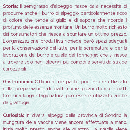
Storia:
il semigrasso d'alpeggio nasce dalla necessità di
produrre anche il burro di alpeggio particolarmente ricco
di colore che tende al giallo e di sapore che ricorda il
profumo delle essenze montane. Un burro molto richiesto
dai consumatori che riesce a spuntare un ottimo prezzo.
L'organizzazione produttiva richiede però spazi adeguati
per la conservazione del latte, per la scrematura e per la
lavorazione del burro e quella del formaggio che si riesce
a trovare solo negli alpeggi più comodi e serviti da strade
carozzabili
.
Gastronomia:
Ottimo a fine pasto, può essere utilizzato
nella preparazione di piatti come pizzoccheri e sciatt.
Con una lunga stagionatura può essere utilizzato anche
da grattugia.
C
uriosità:
in diversi alpeggi della provincia di Sondrio la
mungitura delle vacche viene ancora effettuata a mano.
Inizia molto presto, anche alle quattro. La sveglia viene