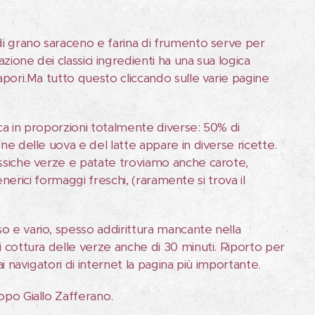
 di grano saraceno e farina di frumento serve per
zione dei classici ingredienti ha una sua logica
sapori.Ma tutto questo cliccando sulle varie pagine
anca in proporzioni totalmente diverse: 50% di
ne delle uova e del latte appare in diverse ricette.
lassiche verze e patate troviamo anche carote,
generici formaggi freschi, (raramente si trova il
o e vario, spesso addirittura mancante nella
i cottura delle verze anche di 30 minuti. Riporto per
ai navigatori di internet la pagina più importante.
opo Giallo Zafferano.