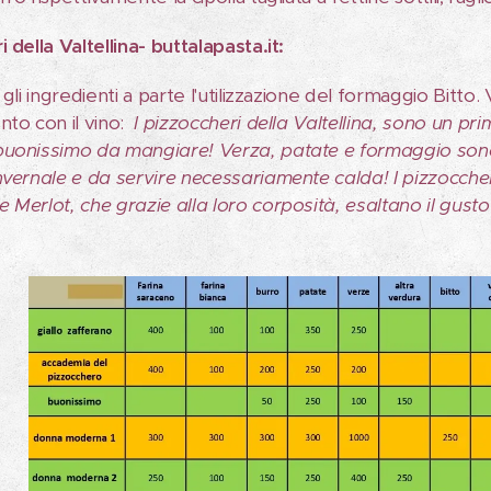
 della Valtellina- buttalapasta.it:
 gli ingredienti a parte l'utilizzazione del formaggio Bitto
nto con il vino:
I pizzoccheri della Valtellina, sono un prim
uonissimo da mangiare! Verza, patate e formaggio sono g
nvernale e da servire necessariamente calda! I pizzoccheri
 Merlot, che grazie alla loro corposità, esaltano il gusto