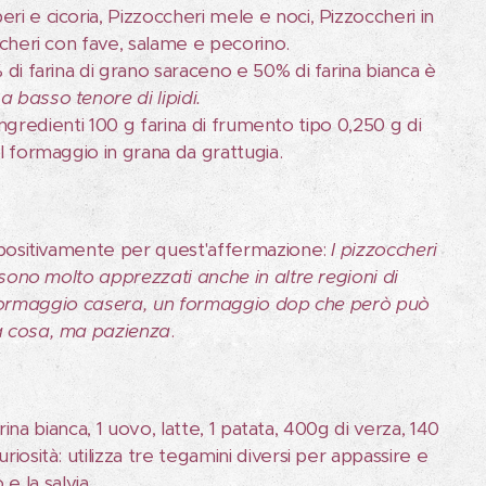
ri e cicoria, Pizzoccheri mele e noci, Pizzoccheri in
occheri con fave, salame e pecorino.
di farina di grano saraceno e 50% di farina bianca è
 basso tenore di lipidi.
 ingredienti 100 g farina di frumento tipo 0,250 g di
il formaggio in grana da grattugia.
a positivamente per quest'affermazione:
I pizzoccheri
a sono molto apprezzati anche in altre regioni di
e il formaggio casera, un formaggio dop che però può
sa cosa, ma pazienza
.
arina bianca, 1 uovo, latte, 1 patata, 400g di verza, 140
iosità: utilizza tre tegamini diversi per appassire e
 e la salvia.