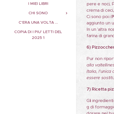
I MIEI LIBRI
pere e noci, P
crema di ceci,
CHI SONO
Ci sono poi i
P
C'ERA UNA VOLTA ...
aggiunto un u
In un 'altra ri
COPIA DI I PIU' LETTI DEL
farina di gran
2025 1
6) Pizzoccheri
Pur non ripor
alla valtellin
Italia, l'unic
essere sostit
7) Ricetta pi
Gli ingredienti
g di formaggio
dorare nel burr