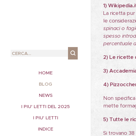
1) Wikipedia.i
La ricetta pu
le considerazi
spinaci o fagi
spesso introd
percentuale d
2) Le ricette 
3) Accademia
HOME
BLOG
4) Pizzoccheri
NEWS
Non specifica 
mette formagg
I PIU' LETTI DEL 2025
I PIU' LETTI
5) Tutte le 
INDICE
Si trovano 38 