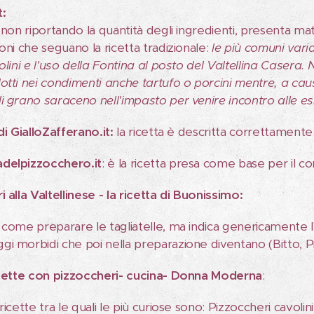
t:
r non riportando la quantità degli ingredienti, presenta m
oni che seguano la ricetta tradizionale:
le più comuni vari
olini e l'uso della Fontina al posto del Valtellina Casera.
otti nei condimenti anche tartufo o porcini mentre, a caus
i grano saraceno nell'impasto per venire incontro alle es
di GialloZafferano.it:
la ricetta è descritta correttamente
delpizzocchero.it
: è la ricetta presa come base per il c
 alla Valtellinese - la ricetta di Buonissimo:
come preparare le tagliatelle, ma indica genericamente l'ut
i morbidi che poi nella preparazione diventano (Bitto, Pi
ricette con pizzoccheri- cucina- Donna Moderna
:
ricette tra le quali le più curiose sono: Pizzoccheri cavoli