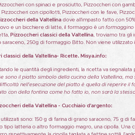
izzoccheri con spinaci e prosciutto, Pizzoccheri con gambe
 Pizzoccheri con cipollotti, Pizzoccheri con le fave, Pizz
izzoccheri della Valtellina
dove all'impasto fatto con 50% 
ovo e un bicchiere di latte, il formaggio è
un formaggino a
cetta,
Pizzoccheri classici della Valtellina
, troviamo tra gli
o saraceno, 250g di formaggio Bitto. Non viene utilizzato 
 classici della Valtellina- Ricette. Misya.info:
tando le quantità degli ingredienti, la ricetta va segnalat
ese sono il piatto simbolo della cucina della Valtellina, m
a difficoltà nell'esecuzione del piatto è quella di reperir
uito con della fontina come ho fatto io, non sarà la stes
zzoccheri della Valtellina - Cucchiaio d'argento:
 utilizzati sono: 150 g di farina di grano saraceno, 75 g di f
 tipo latteria o altro formaggio magro, una cipolla. Una cur
o rispettivamente la cipolla tagliata a fettine sottili, l'aglio