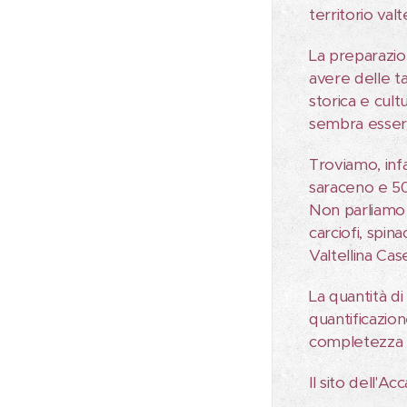
territorio valt
La preparazio
avere delle ta
storica e cult
sembra esser
Troviamo, infa
saraceno e 50%
Non parliamo 
carciofi, spina
Valtellina Case
La quantità d
quantificazion
completezza l'
Il sito dell'A