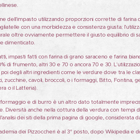
ellinese.
ne dell'impasto utilizzando proporzioni corrette di farina
gliatelle con una morbidezza e consistenza giusta; l'utilizza
urale oltre ovviamente permettere il giusto equilibrio di 
e dimenticato.
tti, impasti fatti con farina di grano saraceno e farina bi
 di frumento, altri 30 e 70 o ancora 70 e 30. L'utilizzazio
poi degli altri ingredienti come le verdure dove tra le c
ci, zucchine, cavoli, broccoli, o i formaggi, Bitto, Fontina, 
ra o il Latteria).
i formaggio e di burro è un altro dato totalmente imprecis
e. Diversità anche nella cottura della verdura con tempi d
analisi dei siti della prima pagina di google, considerata d
ccademia dei Pizzoccheri è al 3° posto, dopo Wikipedia e d