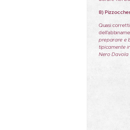
8) Pizzoccheri
Quasi corretti
dell'abbiname
preparare e b
tipicamente i
Nero Davola e