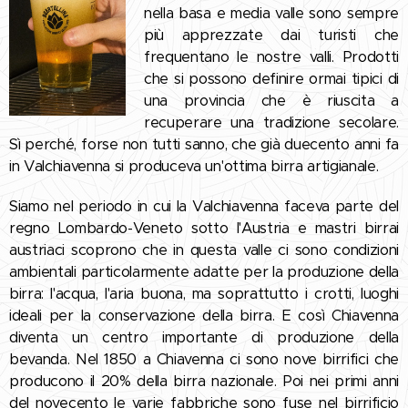
nella basa e media valle sono sempre
più apprezzate dai turisti che
frequentano le nostre valli. Prodotti
che si possono definire ormai tipici di
una provincia che è riuscita a
recuperare una tradizione secolare.
Sì perché, forse non tutti sanno, che già duecento anni fa
in Valchiavenna si produceva un'ottima birra artigianale.
Siamo nel periodo in cui la Valchiavenna faceva parte del
regno Lombardo-Veneto sotto l'Austria e mastri birrai
austriaci scoprono che in questa valle ci sono condizioni
ambientali particolarmente adatte per la produzione della
birra: l'acqua, l'aria buona, ma soprattutto i crotti, luoghi
ideali per la conservazione della birra. E così Chiavenna
diventa un centro importante di produzione della
bevanda. Nel 1850 a Chiavenna ci sono nove birrifici che
producono il 20% della birra nazionale. Poi nei primi anni
del novecento le varie fabbriche sono fuse nel birrificio