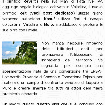
Il birrificio
Revertis
nella sua Mani di Fata rye IPA
aggiunge segale biologica coltivata in Valtellina, Il nuovo
vedi post dedicato
)
birrificio
Reit
(
utilizza grano
saraceno autoctono,
Kanuf
utilizza fiori di canapa
coltivata in Valtellina e
Moltoni
addolcisce e profuma la
sua birra con il miele.
Non manca neppure l'impegno
delle istituzioni locali per
promuovere l'utilizzazione di
ingredienti del territorio. Va
segnalata per esempio una
sperimentazione nata da una convenzione tra ERSAF
Lombardia, Provincia di Sondrio e Fondazione Fojanini per
realizzare un campo di confronto varietale di luppolo a
Piuro e creare sinergie tra tutti gli attori della filiera
brassicola lombarda.
Un lavoro durato quattro anni che si è concluso con