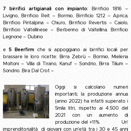
7 birrifici artigianali con impianto
: Birrificio 1816 –
Livigno, Birrificio Reit – Bormio, Birrificio 1212 – Aprica,
Birrificio Pintalpina – Chiuro, Birrificio Revertis – Caiolo,
Birrificio Valtellinese – Berbenno di Valtellina. Birrificio
Legnone – Dubino
e
5 Beerfirm
che si appoggiano ai birrifici locali per
brassare le loro ricette: Birra Zebrù – Bormio, Mieleria
Moltoni – Villa di Tirano, Kanuf – Sondrio, Birra Tilium –
Sondrio. Bira Dal Crot –
Oggi si calcolano numeri
importanti, la produzione annua
(anno 2022) ha infatti superato i
5mila litri, rispetto ai 4.500 del
2021 con un aumento di
produzione del +11%. Un'
imprenditorialità di giovani con un'età tra i 30 e 45 anni