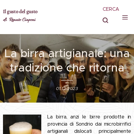
CERCA
Il gusto del gusto
di Renato Ciaponi
La birra artigianale: una
tradizione che ritorna
01.12.2023
La birra, anzi le birre prodotte in
provincia di Sondrio dai microbirrifici
artigianali dislocati principalmente