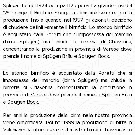
Spluga che nel 1924 occupa 112 operai. La grande crisi del
'29 spinge il Birrificio Spluga a diminuire sempre più la
produzione fino a quando, nel 1957, gli azionisti decidono
di chiudere definitivamente il birrificio. Lo storico birrificio
è acquistato dalla Poretti che si impossessa del marchio
(birra Splügen) ma chiude la birreria di Chiavenna,
concentrando la produzione in provincia di Varese dove
prende il nome di Splügen Bräu e Splügen Bock.
Lo storico birrificio è acquistato dalla Poretti che si
impossessa del marchio (birra Splügen) ma chiude la
birreria di Chiavenna, concentrando la produzione in
provincia di Varese dove prende il nome di Splügen Bräu
e Splügen Bock.
Per anni la produzione della birra nella nostra provincia
viene dimenticata. Poi nel 1999 la produzione di birra in
Valchiavenna ritorna grazie al mastro birraio chiavennasco