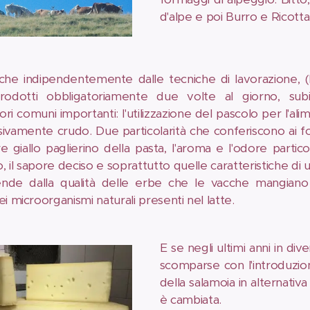
d'alpe e poi Burro e Ricotta
he indipendentemente dalle tecniche di lavorazione, (
odotti obbligatoriamente due volte al giorno, sub
i comuni importanti: l'utilizzazione del pascolo per l'ali
sivamente crudo. Due particolarità che conferiscono ai fo
ore giallo paglierino della pasta, l'aroma e l'odore parti
 il sapore deciso e soprattutto quelle caratteristiche di 
nde dalla qualità delle erbe che le vacche mangiano 
i microorganismi naturali presenti nel latte.
E se negli ultimi anni in div
scomparse con l'introduzion
della salamoia in alternativa
è cambiata.