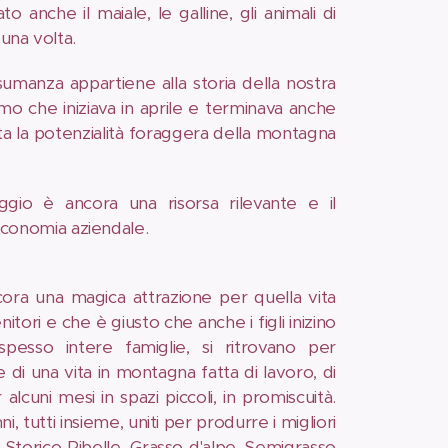
 anche il maiale, le galline, gli animali di
una volta.
sumanza appartiene alla storia della nostra
mo che iniziava in aprile e terminava anche
a la potenzialità foraggera della montagna
eggio è ancora una risorsa rilevante e il
economia aziendale.
cora una magica attrazione per quella vita
nitori e che è giusto che anche i figli inizino
pesso intere famiglie, si ritrovano per
e di una vita in montagna fatta di lavoro, di
alcuni mesi in spazi piccoli, in promiscuità.
 tutti insieme, uniti per produrre i migliori
, Storico Ribelle, Grasso d'alpe, Semigrasso