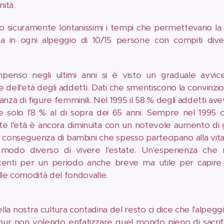
nità.
o sicuramente lontanissimi i tempi che permettevano la 
a in ogni alpeggio di 10/15 persone con compiti diversi
penso negli ultimi anni si è visto un graduale avvi
 dell'età degli addetti. Dati che smentiscono la convinzio
nza di figure femminili. Nel 1995 il 58 % degli addetti avev
e solo l'8 % al di sopra dei 65 anni. Sempre nel 1995 c
e l'età è ancora diminuita con un notevole aumento di
 conseguenza di bambini che spesso partecipano alla vita d
 modo diverso di vivere l'estate. Un'esperienza che 
enti per un periodo anche breve ma utile per capire c
lle comodità del fondovalle.
ella nostra cultura contadina del resto ci dice che l'alpeggi
 pur non volendo enfatizzare quel mondo pieno di sacrific