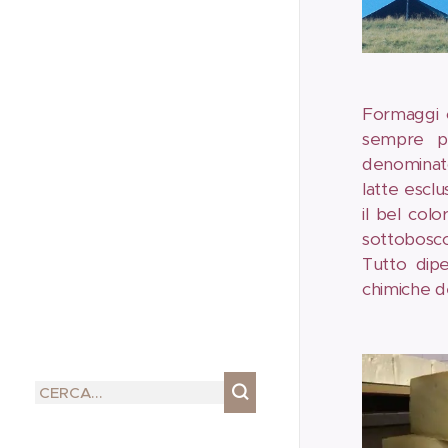
Formaggi c
sempre pr
denominator
latte esclu
il bel col
sottobosco,
Tutto dipe
chimiche de