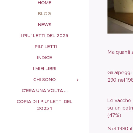
HOME
BLOG
NEWS
I PIU' LETTI DEL 2025
I PIU' LETTI
Ma quanti s
INDICE
I MIEI LIBRI
Gli alpeggi
290 nel 19
CHI SONO
C'ERA UNA VOLTA ...
Le vacche 
COPIA DI I PIU' LETTI DEL
su un patr
2025 1
(47%)
Nel 1980 i