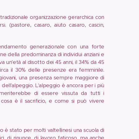
tradizionale organizzazione gerarchica con
. (pastore, casaro, aiuto casaro, cascin,
cendamento generazionale con una forte
ne della predominanza di individui anziani e
a un'età al disotto dei 45 anni, il 34% da 45
irca il 30% delle presenze era femminile.
 giovani, una presenza sempre maggiore di
ell'alpeggio. L'alpeggio è ancora per i più
meriterebbe di essere vissuta da tutti i
osa è il sacrificio, e come si può vivere
o è stato per molti valtellinesi una scuola di
i, di rinunce, di lavoro faticoso, ma anche