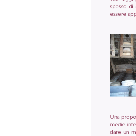
spesso di 
essere app
Una propos
medie infe
dare un mi