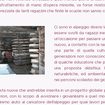
sfruttamento di mano d'opera minorile, va forse rivis
rezzata da tanti ragazzini che finite le scuole non sanno
Ci sono in alpeggio diversi 
essere svolti da ragazzi in
un'occasione per passare u
nuovo, a contatto con la na
una parte di quella cul
generazioni non conoscono
di qualche educatore che p
una proposta didattica l
naturalistiche, ed ambien
nei percorsi scolastici dei gi
ta nuova che andrebbe inserita in un progetto globale p
riori, con lo scopo di avvicinare i giovanissimi a quel 
nimo aiuto al caricatore dell'alpeggio per quei lavori 