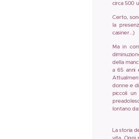
circa 500 u
Certo, son
la presenz
casiner...)
Ma in com
diminuzione
della manca
a 65 anni 
Attualment
donne e di
piccoli un
preadolesc
lontano da
La storia d
vita. Oggi