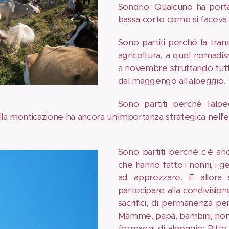
Sondrio. Qualcuno ha portato
bassa corte come si faceva 
Sono partiti perché la tran
agricoltura, a quel nomadis
a novembre sfruttando tutt
dal maggengo all'alpeggio.
Sono partiti perché l'alp
lla monticazione ha ancora un'importanza strategica nell'
Sono partiti perché c'è an
che hanno fatto i nonni, i ge
ad apprezzare. E allora s
partecipare alla condivision
sacrifici, di permanenza per 
Mamme, papà, bambini, nonni,
formaggi di alpeggio: Bitto