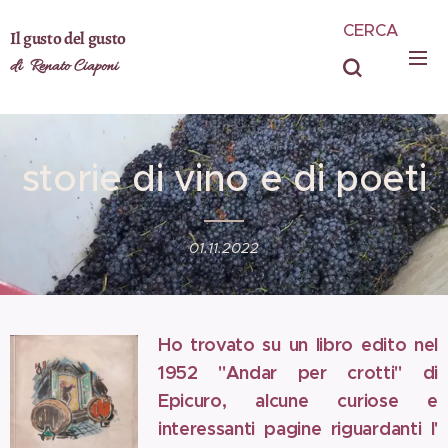
CERCA
Il gusto del gusto
di Renato Ciaponi
storie di vino e di poeti
01.11.2022
Ho trovato su un libro edito nel
1952 "Andar per crotti" di
Epicuro, alcune curiose e
interessanti pagine riguardanti l'