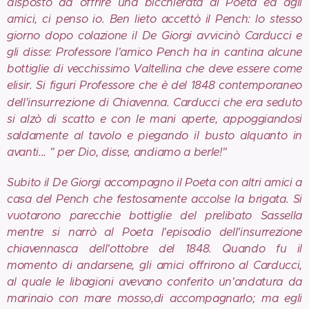
disposto ad offrire una bicchierata al Poeta ed agli
amici, ci penso io. Ben lieto accettò il Pench: lo stesso
giorno dopo colazione il De Giorgi avvicinò Carducci e
gli disse: Professore l'amico Pench ha in cantina alcune
bottiglie di vecchissimo Valtellina che deve essere come
elisir. Si figuri Professore che è del 1848 contemporaneo
insurrezione
dell'
di Chiavenna. Carducci che era seduto
si alzò di scatto e con le mani aperte, appoggiandosi
saldamente al tavolo e piegando il busto alquanto in
avanti... " per Dio, disse, andiamo a berle!"
Subito il De Giorgi accompagno il Poeta con altri amici a
casa del Pench che festosamente accolse la brigata. Si
vuotarono parecchie bottiglie del prelibato Sassella
mentre si narrò al Poeta l'episodio dell'insurrezione
chiavennasca dell'ottobre del 1848. Quando fu il
momento di andarsene, gli amici offrirono al Carducci,
al quale le libagioni avevano conferito un'andatura da
marinaio con mare mosso,di accompagnarlo; ma egli