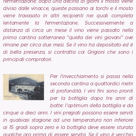
fermentazione: dopo una decina di giorni il mosto viene
diviso dalle vinacce, queste passano ai torchi e il mosto
viene travasato in altri recipienti nei quali completa
lentamente la fermentazione. Successivamente a
distanza di circa un mese il vino viene passato nella
prima cantina sotterranea "quella dei vini giovani" ove
rimane per circa due mesi. Se il vino ha depositato ed è
di bella presenza, si contratta coi Grigioni che sono i
principali compratori.
Per l'invecchiamento si passa nella
seconda cantina a quattordici metri
di profondità. I vini fini sono pronti
per la bottiglia dopo tre anni di
botte: l'optimum della bottiglia e da
cinque a dieci anni. I vini pregiati possono essere serviti
in qualsiasi stagione ad una temperatura non inferiore
ai 15 gradi sopra zero e la bottiglia deve essere sturata
qualche ora prima di essere servita. Se il vino è vecchio