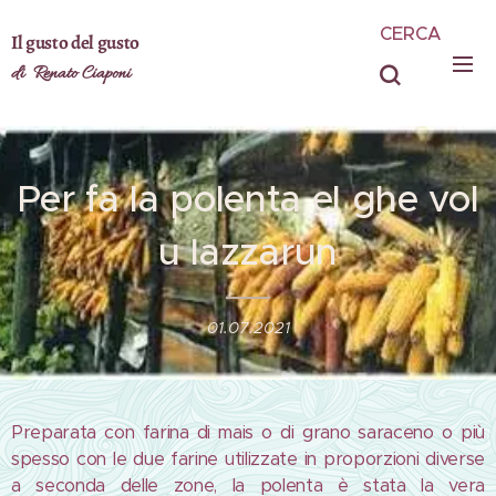
CERCA
Il gusto del gusto
di Renato Ciaponi
Per fa la polenta el ghe vol
u lazzarun
01.07.2021
Preparata con farina di mais o di grano saraceno o più
spesso con le due farine utilizzate in proporzioni diverse
a seconda delle zone, la polenta è stata la vera