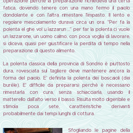
operazione perché la preparazione richiedeva una certa
fatica, dovendo tenere con una mano fermo il paiolo
dondolante e con l'altra rimestare l'impasto. Il lento e
regolare mescolamento durava circa un ora. "Per fa la
polenta el ghe vol u lazzarun ..." per far la polenta ci vuole
un lazzarone, un uomo calmo, con poca voglia di lavorare,
si diceva, quasi per giustificare la perdita di tempo nella
preparazione di questo alimento.
La polenta classica della provincia di Sondrio è piuttosto
dura, rovesciata sul tagliere deve mantenere ancora la
forma del paiolo. E' definita la polenta dei boscaioli (dei
buréle). E' difficile da prepararsi perché è necessario
rimestarla con cura, senza schiacciarla, usando il
matterello dall'alto verso il basso. Risulta molto digeribile e
stimola poca sete, caratteristiche derivanti
probabilmente dai tempi lunghi di cottura.
Sfogliando le pagine della