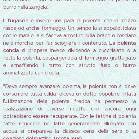
burro nella zangola.
Il fugascin
è invece una palla di polenta, con in mezzo
raspa od anche formaggio. Un tempo la si appallottolava
con le mani e la si faceva arrostire sulla brace o rosolare
nella morchia per far sciogliere il contenuto.
La pulénta
concia
si prepara invece dividendo a cucchiaiate o a
fette la polenta, cospargendola di formaggio grattugiato
e annaffiando il tutto con strutto fuso o burro
aromatizzato con cipolla.
"Deve sempre avanzare polenta, la polenta non si deve
consumare tutta calda" diceva un detto popolare. Infatti
l'utilizzazione della polenta fredda ha permesso la
realizzazione di diverse ricette che ancora oggi
potrebbero essere recuperate. Con le fettine di polenta
fatte ricuocere nel latte generalmente allungato con
acqua si preparava la classica cena della sera o la
colazione del mattino.
(scota mus).