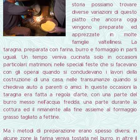
storia possiamo trovare
diverse variazioni di questo
piatto che ancora oggi
vengono preparate ed
apprezzate in molte
famiglie valtellinesi. La
taragna, preparata con farina, burro e formaggio in parti
uguali. Un tempo veniva cucinata solo in occasioni
particolari: matrimoni, nelle speciali feste che si facevano
con gli operai quando si concludevano i lavori della
costruzione di una casa, nelle transumanze quando si
chiedeva aiuto a parenti o amici. In queste occasioni la
taragna era fatta a regola d'arte, con una parte del
burro messo nell'acqua fredda, una parte durante la
cottura ed il rimanente alla fine assieme al formaggio
grasso tagliato a fettine.
Ma i metodi di preparazione erano spesso diversi, in
alcune zone la farina veniva tostata nel burro, in altre il