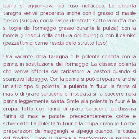
burro si aggiungeva già fuso nell'acqua. La polenta
taragna veniva preparata anche con il grasso di maiale
fresco (sungia), con la raspa (lo strato sotto la muffa che
si toglie dal formaggio grasso durante la pulizia), con la
morcia (i residui della cottura del burro) o con il carnisc
(pezzettini di carne residui dello strutto fuso).
Una variante della
taragna
è la polenta condita con la
panna, in sostituzione del formaggio. La classica polenta
che veniva offerta dal caricatore ai pastori quando si
scaricava l'alpeggio. Con la panna si può preparare anche
un altro tipo di polenta,
la pulénta 'n fiuur:
la farina di
mais o di grano saraceno o miscelata si fa cuocere nella
panna leggermente salata. Simile alla polenta 'n fiuur è
la
crupa,
fatta con farina di grano saraceno, pochissima
farina di mais e patate, precedentemente cotte e
schiacciate. La pulénta 'n fiuur e la crupa erano le tipiche
preparazioni dei maggenghi e alpeggi quando, a causa
del freddo, non si riusciva a trasformare la panna in