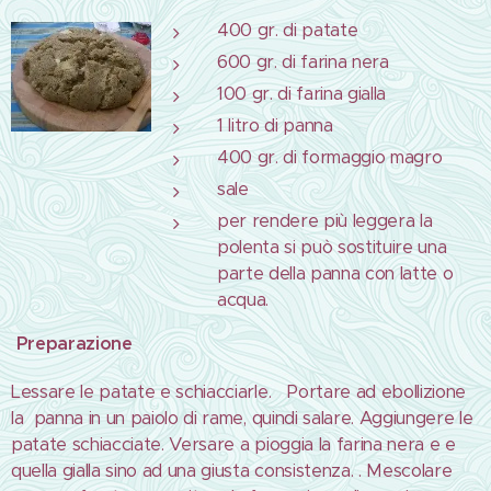
400 gr. di patate
600 gr. di farina nera
100 gr. di farina gialla
1 litro di panna
400 gr. di formaggio magro
sale
per rendere più leggera la
polenta si può sostituire una
parte della panna con latte o
acqua.
Preparazione
Lessare le patate e schiacciarle. Portare ad ebollizione
la panna in un paiolo di rame, quindi salare. Aggiungere le
patate schiacciate. Versare a pioggia la farina nera e e
quella gialla sino ad una giusta consistenza. . Mescolare