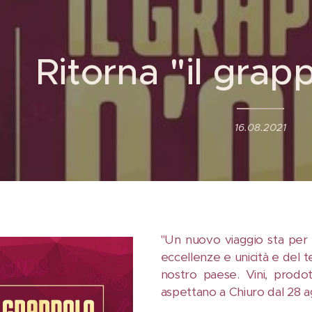
Ritorna "il grap
16.08.2021
"Un nuovo viaggio sta per i
eccellenze e unicità e del te
nostro paese. Vini, prodot
aspettano a Chiuro dal 28 a