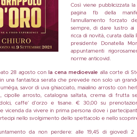
Così viene pubblicizzata la
pagina fb della manif
l'annullamento forzato 
sempre, di dare lustro ai r
ricca di novità, curata dalla
presidente Donatella Mor
appuntamenti rigorosame
norme anticovid.
sabato 28 agosto con
la cena medioevale
alla corte di S
n una fantastica serata che prevede non solo un grande
duméga, savor di uva ghiacciato, maialino arrosto con her
 cipolle arrosto, catalogna saltata, crema di frutta se
 dolci, caffe' d'orzo e tisane. € 30,00 su prenotaz
nte vicenda da vivere in prima persona dove i partecipan
tecipi nello svolgimento dello spettacolo e nello scoprir
untamento da non perdere: alle 19,45 di giovedì 2