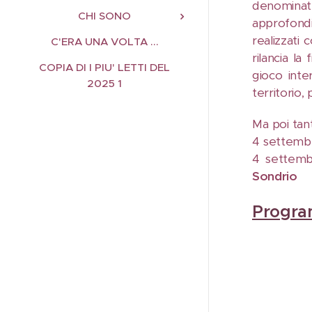
denomina
CHI SONO
approfondi
realizzati 
C'ERA UNA VOLTA ...
rilancia la
COPIA DI I PIU' LETTI DEL
gioco inte
2025 1
territorio, 
Ma poi tant
4 settemb
4 settem
Sondrio
Progra