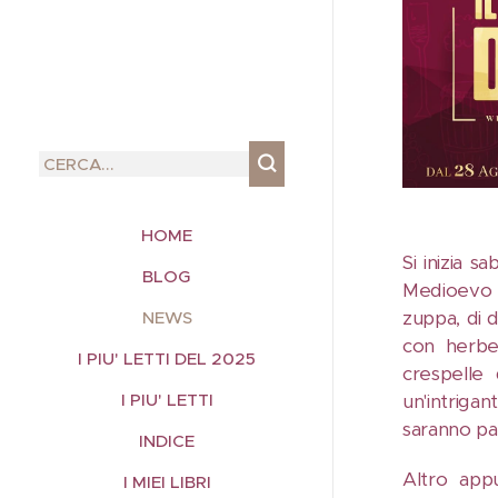
HOME
Si inizia 
BLOG
Medioevo i
zuppa, di 
NEWS
con herbe,
I PIU' LETTI DEL 2025
crespelle
un'intriga
I PIU' LETTI
saranno par
INDICE
Altro app
I MIEI LIBRI