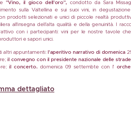
te
"Vino, il gioco dell'oro",
condotto da Sara Missagli
mento sulla Valtellina e sui suoi vini, in degustazione
con prodotti selezionati e unici di piccole realtà produtti
 filiera all'insegna dell'alta qualità e della genuinità. I r
rattivo con i partecipanti: vini per le nostre tavole c
produttori e sapori unici.
i altri appuntamenti:
l'aperitivo narrativo di domenica
2
re;
il convegno con il presidente nazionale delle stra
bre;
il concerto.
domenica 09 settembte con l'
orches
mma dettagliato