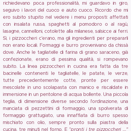
richiedevano poca professionalità, mi guardavo in giro,
seguivo i lavori del cuoco e aiuto cuoco. Ricordo che mi
ero subito stupito nel vedere i menu proposti: affettati
con insalata russa, spaghetti al pomodoro o al ragù,
lasagne, cannelloni, cotolette alla milanese, salsicce ai ferri.
Sì, i pizzoccheri c'erano, ma gli ingredienti per prepararli
non erano locali. Formaggi e burro provenivano da chissà
dove. Anche le tagliatelle di farina di grano saraceno, già
confezionate, erano di pessima qualità, si rompevano
subito. La linea pizzoccheri in cucina era fatta da tre
bacinelle contenenti le tagliatelle, le patate, le verze,
tutte precedentemente cotte, pronte per essere
mescolate in uno scolapasta con manico e riscaldate in
immersione in un pentolone di acqua bollente. Una piccola
teglia, di dimensione diverse secondo l'ordinazione, una
manciata di pezzettini di formaggio, una spolverata di
formaggio grattugiato, una innaffiata di burro spesso
mischiato con olio, sempre pronto sulla piastra della
cucina, tre minuti nel forno. E "
pronti i tre pizzoccheri ..."