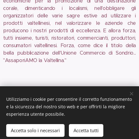
economiche per la promozione di una destinazione
corale, dimenticando i localismi, nell'obbligare gli
organizzatori delle varie sagre estive ad utilizzare i
prodotti valtellinesi, nel valorizzare le aziende che
producono i nostri prodotti di eccellenza. E allora forza,
tutti insieme, turisti, ristoratori, commercianti, produttori,
consumatori valtellinesi. Forza, come dice il titolo della
bella pubblicazione dell'Unione Commercio di Sondrio...
"AssaporiAMO la Valtellina."
Share
Utilizziamo i cookie per consentire il corretto funzionamento
e la sicurezza del nostro sito web e per offrirti la migliore
esperienza utente possibile.
Accetta solo i necessari
Accetta tutti
Creato con
Webnode
Cookies