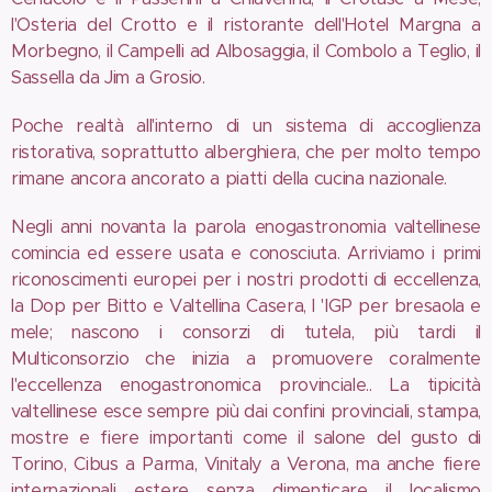
l'Osteria del Crotto e il ristorante dell'Hotel Margna a
Morbegno, il Campelli ad Albosaggia, il Combolo a Teglio, il
Sassella da Jim a Grosio.
Poche realtà all'interno di un sistema di accoglienza
ristorativa, soprattutto alberghiera, che per molto tempo
rimane ancora ancorato a piatti della cucina nazionale.
Negli anni novanta la parola enogastronomia valtellinese
comincia ed essere usata e conosciuta. Arriviamo i primi
riconoscimenti europei per i nostri prodotti di eccellenza,
la Dop per Bitto e Valtellina Casera, l 'IGP per bresaola e
mele; nascono i consorzi di tutela, più tardi il
Multiconsorzio che inizia a promuovere coralmente
l'eccellenza enogastronomica provinciale.. La tipicità
valtellinese esce sempre più dai confini provinciali, stampa,
mostre e fiere importanti come il salone del gusto di
Torino, Cibus a Parma, Vinitaly a Verona, ma anche fiere
internazionali estere senza dimenticare il localismo