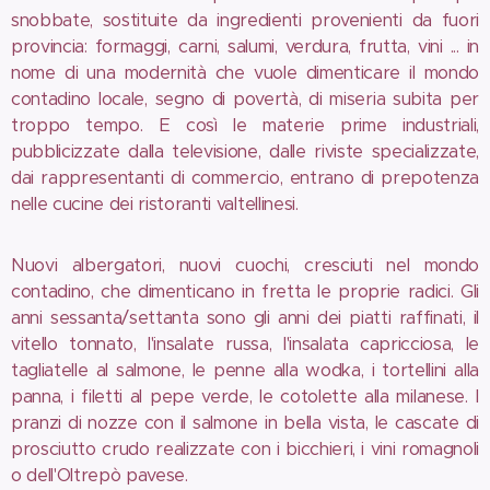
snobbate, sostituite da ingredienti provenienti da fuori
provincia: formaggi, carni, salumi, verdura, frutta, vini ... in
nome di una modernità che vuole dimenticare il mondo
contadino locale, segno di povertà, di miseria subita per
troppo tempo. E così le materie prime industriali,
pubblicizzate dalla televisione, dalle riviste specializzate,
dai rappresentanti di commercio, entrano di prepotenza
nelle cucine dei ristoranti valtellinesi.
Nuovi albergatori, nuovi cuochi, cresciuti nel mondo
contadino, che dimenticano in fretta le proprie radici. Gli
anni sessanta/settanta sono gli anni dei piatti raffinati, il
vitello tonnato, l'insalate russa, l'insalata capricciosa, le
tagliatelle al salmone, le penne alla wodka, i tortellini alla
panna, i filetti al pepe verde, le cotolette alla milanese. I
pranzi di nozze con il salmone in bella vista, le cascate di
prosciutto crudo realizzate con i bicchieri, i vini romagnoli
o dell'Oltrepò pavese.