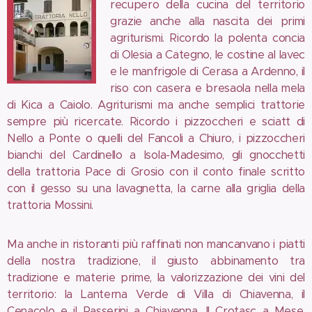
recupero della cucina del territorio
grazie anche alla nascita dei primi
agriturismi. Ricordo la polenta concia
di Olesia a Categno, le costine al lavec
e le manfrigole di Cerasa a Ardenno, il
riso con casera e bresaola nella mela
di Kica a Caiolo. Agriturismi ma anche semplici trattorie
sempre più ricercate. Ricordo i pizzoccheri e sciatt di
Nello a Ponte o quelli del Fancoli a Chiuro, i pizzoccheri
bianchi del Cardinello a Isola-Madesimo, gli gnocchetti
della trattoria Pace di Grosio con il conto finale scritto
con il gesso su una lavagnetta, la carne alla griglia della
trattoria Mossini.
Ma anche in ristoranti più raffinati non mancanvano i piatti
della nostra tradizione, il giusto abbinamento tra
tradizione e materie prime, la valorizzazione dei vini del
territorio: la Lanterna Verde di Villa di Chiavenna, il
Cenacolo e il Passerini a Chiavenna, Il Crotasc a Mese,