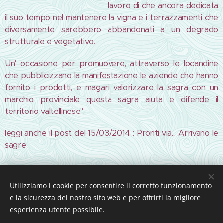
lavoro di che ancora dedicata
il suo tempo nel mantenere la vigna e i terrazzamenti che
diversamente sarebbero abbandonati a un degrado
strutturale e vegetativo.
Un' occasione per promuovere, attraverso le locandine
che pubblicizzano la manifestazione le aziende che hanno
fornito i prodotti, e magari valorizzare la sagra con un
marchio provinciale questa sagra aiuta e difende il
territorio valtellinese".
leggi anche il post del 15/03/2014 : Pronti via... Arrivano le
sagre
Share
Utilizziamo i cookie per consentire il corretto funzionamento
e la sicurezza del nostro sito web e per offrirti la migliore
esperienza utente possibile.