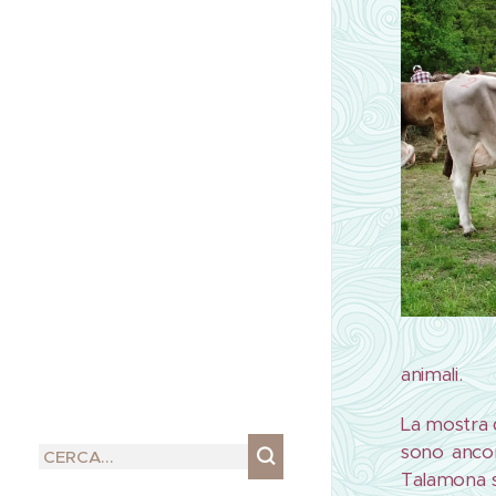
animali.
La mostra d
sono ancor
Talamona s