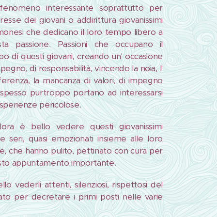
fenomeno interessante soprattutto per
teresse dei giovani o addirittura giovanissimi
monesi che dedicano il loro tempo libero a
sta passione. Passioni che occupano il
o di questi giovani, creando un' occasione
mpegno, di responsabilità, vincendo la noia, l'
fferenza, la mancanza di valori, di impegno
spesso purtroppo portano ad interessarsi
sperienze pericolose.
lora è bello vedere questi giovanissimi
are seri, quasi emozionati insieme alle loro
e, che hanno pulito, pettinato con cura per
to appuntamento importante.
llo vederli attenti, silenziosi, rispettosi del
ato per decretare i primi posti nelle varie