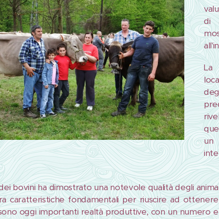
val
di 
mos
all'
La 
loc
degl
pre
riv
que
un 
int
ei bovini ha dimostrato una notevole qualità degli animali, 
a caratteristiche fondamentali per riuscire ad ottenere 
ono oggi importanti realtà produttive, con un numero ele