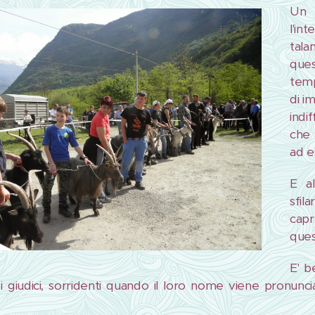
Un 
l'in
tala
que
temp
di i
indi
che 
ad e
E al
sfil
capr
ques
E' be
ei giudici, sorridenti quando il loro nome viene pronunci