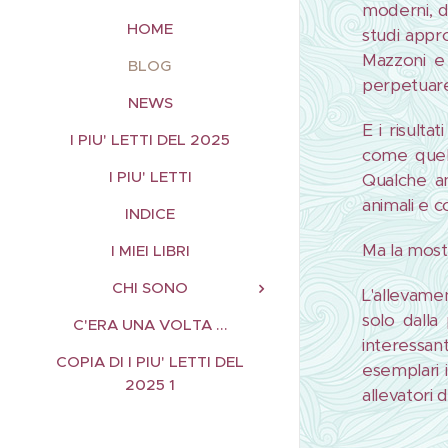
moderni, d
HOME
studi appro
Mazzoni e 
BLOG
perpetuare
NEWS
E i risult
I PIU' LETTI DEL 2025
come quell
I PIU' LETTI
Qualche an
animali e 
INDICE
Ma la most
I MIEI LIBRI
CHI SONO
L'allevamen
solo dalla
C'ERA UNA VOLTA ...
interessan
COPIA DI I PIU' LETTI DEL
esemplari 
2025 1
allevatori 