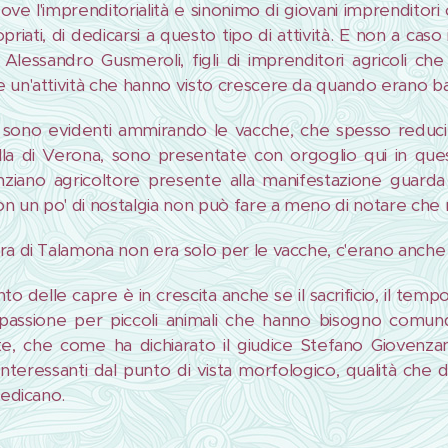
ove l'imprenditorialità e sinonimo di giovani imprenditor
priati, di dedicarsi a questo tipo di attività. E non a caso
Alessandro Gusmeroli, figli di imprenditori agricoli che 
 un'attività che hanno visto crescere da quando erano ba
ati sono evidenti ammirando le vacche, che spesso reduci
a di Verona, sono presentate con orgoglio qui in que
ziano agricoltore presente alla manifestazione guarda
con un po' di nostalgia non può fare a meno di notare che 
ra di Talamona non era solo per le vacche, c'erano anche 
to delle capre è in crescita anche se il sacrificio, il te
 passione per piccoli animali che hanno bisogno comun
te, che come ha dichiarato il giudice Stefano Giovenza
interessanti dal punto di vista morfologico, qualità che
dedicano.