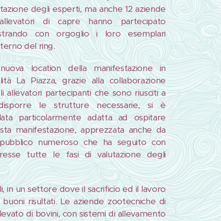
utazione degli esperti, ma anche 12 aziende
allevatori di capre hanno partecipato
trando con orgoglio i loro esemplari
interno del ring.
nuova location della manifestazione in
alità La Piazza, grazie alla collaborazione
i allevatori partecipanti che sono riusciti a
disporre le strutture necessarie, si è
elata particolarmente adatta ad ospitare
sta manifestazione, apprezzata anche da
pubblico numeroso che ha seguito con
eresse tutte le fasi di valutazione degli
in un settore dove il sacrificio ed il lavoro
buoni risultati. Le aziende zootecniche di
vato di bovini, con sistemi di allevamento