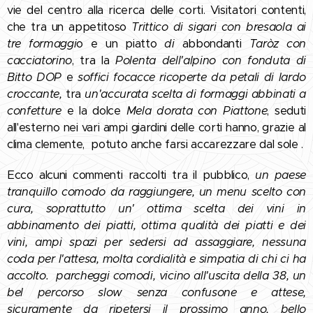
vie del centro alla ricerca delle corti. Visitatori contenti,
che tra un appetitoso
Trittico di sigari con bresaola ai
tre formaggi
o e un piatto
di
abbondanti
Taròz con
cacciatorino
, tra la
Polenta dell'alpino con fonduta di
Bitto DOP
e
soffici focacce ricoperte da petali di lardo
croccante,
tra
un'accurata scelta di formaggi abbinati a
confetture
e la dolce
Mela dorata con Piattone
, seduti
all'esterno nei vari ampi giardini delle corti hanno, grazie al
clima clemente, potuto anche farsi accarezzare dal sole .
Ecco alcuni commenti raccolti tra il pubblico,
un paese
tranquillo comodo da raggiungere, un menu scelto con
cura, soprattutto un' ottima scelta dei vini in
abbinamento dei piatti, ottima qualità dei piatti e dei
vini, ampi spazi per sedersi ad assaggiare, nessuna
coda per l'attesa, molta cordialità e simpatia di chi ci ha
accolto. parcheggi comodi, vicino all'uscita della 38, un
bel percorso slow senza confusone e attese,
sicuramente da ripetersi il prossimo anno, bello