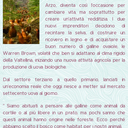
Arzo, diventa così l'occasione per
cambiare vita, ma soprattutto per
creare un'attività redditizia. I due
nuovi imprenditori decidono di
recintare la selva, di costruire un
ricovero in legno e di acquistare un
buon numero di galline ovaiole, le
Warren Brown, volatili che ben si adattano al clima rigido
della Valtellina, iniziando una nuova attività agricola per la
produzione di uova biologiche.
Dal settore terziario a quello primario, lanciati in
un'economia reale che oggi riesce a metter sul mercato
settecento uova al giorno.
" Siamo abituati a pensare alle galline come animali da
cortile o al più libere in un prato, ma pochi sanno che
questi animali hanno origine nelle foreste. Ecco perché
abbiamo scelto il bosco come habitat per i nostri animali.