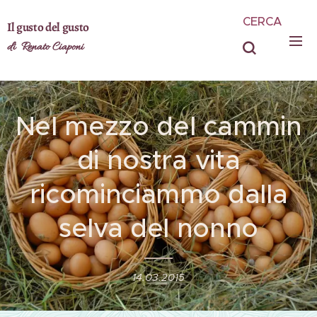
CERCA
Il gusto del gusto
di Renato Ciaponi
Nel mezzo del cammin
di nostra vita
ricominciammo dalla
selva del nonno
14.03.2015