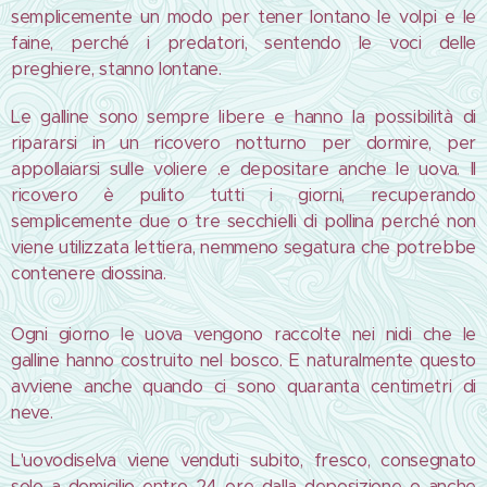
semplicemente un modo per tener lontano le volpi e le
faine, perché i predatori, sentendo le voci delle
preghiere, stanno lontane.
Le galline sono sempre libere e hanno la possibilità di
ripararsi in un ricovero notturno per dormire, per
appollaiarsi sulle voliere .e depositare anche le uova. Il
ricovero è pulito tutti i giorni, recuperando
semplicemente due o tre secchielli di pollina perché non
viene utilizzata lettiera, nemmeno segatura che potrebbe
contenere diossina.
Ogni giorno le uova vengono raccolte nei nidi che le
galline hanno costruito nel bosco. E naturalmente questo
avviene anche quando ci sono quaranta centimetri di
neve.
L'uovodiselva viene venduti subito, fresco, consegnato
solo a domicilio entro 24 ore dalla deposizione o anche