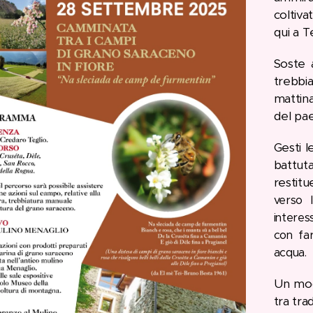
coltiva
qui a T
Soste a
trebbi
mattina
del pa
Gesti l
battut
restit
verso l
intere
con far
acqua.
Un modo
tra tra