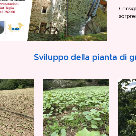
Consigl
sorpre
Sviluppo della pianta di