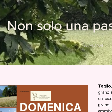
Non solo una pas
14.09.2025
Teglio
grano 
un picc
grano 
ammirar