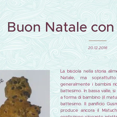
Buon Natale con 
20.12.2016
La bisciola nella storia ali
Natale, ma soprattutt
generalmente i bambini ri
battesimo. In bassa valle, s
a forma di bambino (il matuch
battesimo. Il panificio G
produce ancora il Matuc
confezione elegante adatta