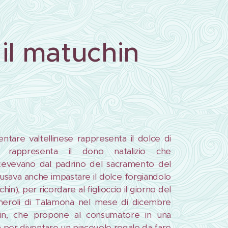
il matuchin
mentare valtellinese rappresenta il dolce di
o rappresenta il dono natalizio che
cevevano dal padrino del sacramento del
i usava anche impastare il dolce forgiandolo
in), per ricordare al figlioccio il giorno del
usmeroli di Talamona nel mese di dicembre
hin, che propone al consumatore in una
 per diventare un piacevole regalo da fare