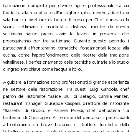
formazione completa per diverse figure professionali, tra cui
l'addetto alla reception e all'accoglienza, il cameriere addetto di
sala bar e il direttore d'albergo. Il corso per Chef è iniziato la
scorsa settimana in modalità a distanza, mentre da questa
settimana hanno preso avvio le lezioni in presenza, che
proseguiranno per tre settimane. Durante questo periodo, i
partecipanti affronteranno tematiche fondamentali legate alla
cucina, come l'approfondimento delle ricette della tradizione
valtellinese, il perfezionamento delle tecniche culinarie e lo studio
di ingredienti chiave come l'acqua e l'olio.
A guidare la formazione sono professionisti di grande esperienza
nel settore della ristorazione. Tra questi, Luigi Gandola, chef
patron del ristorante "Salice Blu" di Bellagio, Camilla Panzeri,
restaurant manager, Giuseppe Caspani, direttore del ristorante
"Sassella" di Grosio, e Pamela Paredi, chef dell'osteria "La
Lanterna" di Cressogno. Al termine del percorso, i partecipanti
affronteranno un breve tirocinio in strutture turistiche della
Valtellina e una prova finale che permetterà loro di accedere al