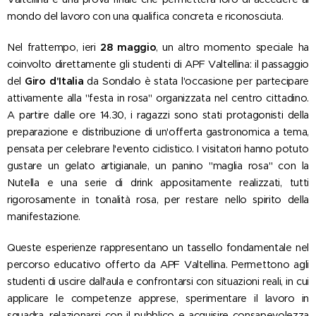
mondo del lavoro con una qualifica concreta e riconosciuta.
Nel frattempo, ieri
28 maggio
, un altro momento speciale ha
coinvolto direttamente gli studenti di APF Valtellina: il passaggio
del
Giro d'Italia
da Sondalo è stata l'occasione per partecipare
attivamente alla "festa in rosa" organizzata nel centro cittadino.
A partire dalle ore 14.30, i ragazzi sono stati protagonisti della
preparazione e distribuzione di un'offerta gastronomica a tema,
pensata per celebrare l'evento ciclistico. I visitatori hanno potuto
gustare un gelato artigianale, un panino "maglia rosa" con la
Nutella e una serie di drink appositamente realizzati, tutti
rigorosamente in tonalità rosa, per restare nello spirito della
manifestazione.
Queste esperienze rappresentano un tassello fondamentale nel
percorso educativo offerto da APF Valtellina. Permettono agli
studenti di uscire dall'aula e confrontarsi con situazioni reali, in cui
applicare le competenze apprese, sperimentare il lavoro in
squadra, relazionarsi con il pubblico e acquisire consapevolezza