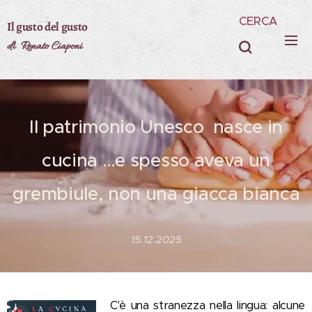
CERCA
Il gusto del gusto
di Renato Ciaponi
Il patrimonio Unesco nasce in
cucina …e spesso aveva un
grembiule, non una giacca bianca
15.12.2025
C'è una stranezza nella lingua: alcune